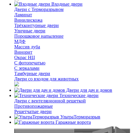
Входные двери
Двери с Терморазрывом
Ламинат
Винилискожа
Трёхконтурные двери
Уличные двери
Порошковое напыление
МДФ
Массив дуба
Винорит
Окрас НЦ
С фотопечатью
С зеркалами
Тамбурные двери
Двери со входом для животных
Двери для дач и домов
Технические двери
Двери с вентеляционной решеткой
Противопожарные
Решетчатые двери
УльтраТерморазрыв
Гаражные ворота