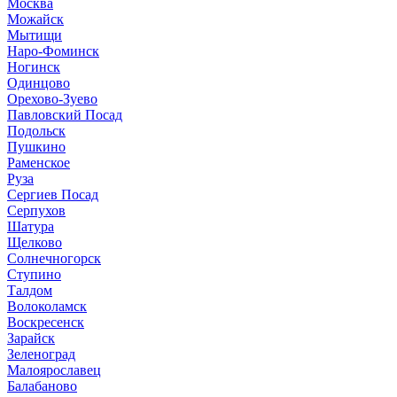
Москва
Можайск
Мытищи
Наро-Фоминск
Ногинск
Одинцово
Орехово-Зуево
Павловский Посад
Подольск
Пушкино
Раменское
Руза
Сергиев Посад
Серпухов
Шатура
Щелково
Солнечногорск
Ступино
Талдом
Волоколамск
Воскресенск
Зарайск
Зеленоград
Малоярославец
Балабаново