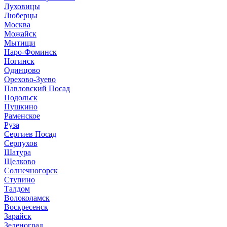
Луховицы
Люберцы
Москва
Можайск
Мытищи
Наро-Фоминск
Ногинск
Одинцово
Орехово-Зуево
Павловский Посад
Подольск
Пушкино
Раменское
Руза
Сергиев Посад
Серпухов
Шатура
Щелково
Солнечногорск
Ступино
Талдом
Волоколамск
Воскресенск
Зарайск
Зеленоград