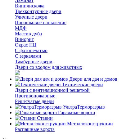
Ламинат
Винилискожа
Трёхконтурные двери
Уличные двери
Порошковое напыление
МДФ
Массив дуба
Винорит
Окрас НЦ
С фотопечатью
С зеркалами
Тамбурные двери
Двери со входом для животных
Двери для дач и домов
Технические двери
Двери с вентеляционной решеткой
Противопожарные
Решетчатые двери
УльтраТерморазрыв
Гаражные ворота
Ставни
Металлоконструкции
Распашные ворота