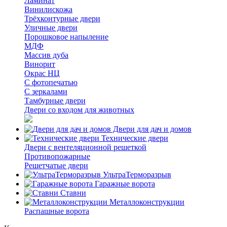
Ламинат
Винилискожа
Трёхконтурные двери
Уличные двери
Порошковое напыление
МДФ
Массив дуба
Винорит
Окрас НЦ
С фотопечатью
С зеркалами
Тамбурные двери
Двери со входом для животных
Двери для дач и домов
Технические двери
Двери с вентеляционной решеткой
Противопожарные
Решетчатые двери
УльтраТерморазрыв
Гаражные ворота
Ставни
Металлоконструкции
Распашные ворота