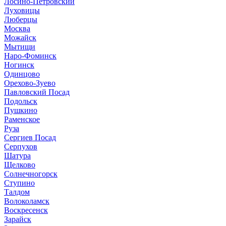
Лосино-Петровский
Луховицы
Люберцы
Москва
Можайск
Мытищи
Наро-Фоминск
Ногинск
Одинцово
Орехово-Зуево
Павловский Посад
Подольск
Пушкино
Раменское
Руза
Сергиев Посад
Серпухов
Шатура
Щелково
Солнечногорск
Ступино
Талдом
Волоколамск
Воскресенск
Зарайск